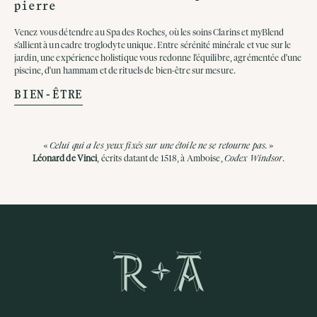
pierre
Venez vous détendre au Spa des Roches, où les soins Clarins et myBlend
s'allient à un cadre troglodyte unique. Entre sérénité minérale et vue sur le
jardin, une expérience holistique vous redonne l'équilibre, agrémentée d'une
piscine, d'un hammam et de rituels de bien-être sur mesure.
BIEN-ÊTRE
«
Celui qui a les yeux fixés sur une étoile ne se retourne pas.
»
Léonard de Vinci
, écrits datant de 1518, à Amboise,
Codex Windsor
.