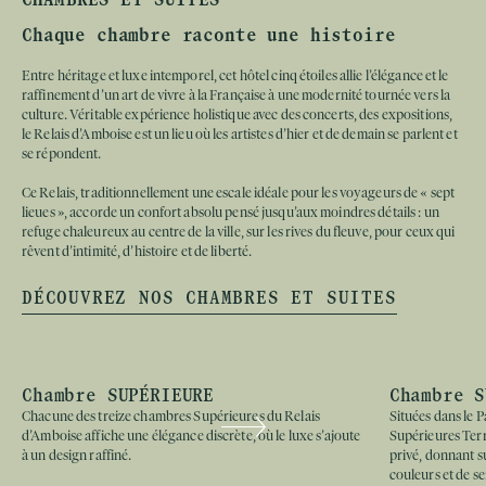
Chaque chambre raconte une histoire
Entre héritage et luxe intemporel, cet hôtel cinq étoiles allie l’élégance et le
raffinement d’un art de vivre à la Française à une modernité tournée vers la
culture. Véritable expérience holistique avec des concerts, des expositions,
le Relais d’Amboise est un lieu où les artistes d’hier et de demain se parlent et
se répondent.
Ce Relais, traditionnellement une escale idéale pour les voyageurs de « sept
lieues », accorde un confort absolu pensé jusqu’aux moindres détails : un
refuge chaleureux au centre de la ville, sur les rives du fleuve, pour ceux qui
rêvent d’intimité, d’histoire et de liberté.
DÉCOUVREZ NOS CHAMBRES ET SUITES
Chambre SUPÉRIEURE TERRASSE
Chambre 
Loire
Situées dans le Pavillon Charles VIII, les trois chambres
e
Supérieures Terrasse possèdent chacune leur propre jardin
Dans le Manoir
privé, donnant sur le parc du Relais d’Amboise, composé de
Supérieures Ch
couleurs et de senteurs extraordinaires.
raffinement et 