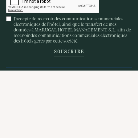
J'accepte de recevoir des communications commerciales
électroniques de l'hôtel, ainsi que le transfert de mes
données à MARUGAL HOTEL MANAGEMENT, S.L. afin de
recevoir des communications commerciales électroniques
des hôtels gérés par cette société.
Quand
Qui
Chambre​ 1
adultes
2
De 13 ans
enfants
SUIVEZ-NOUS SUR INSTAGRAM
0
Jusqu'à 12 ans